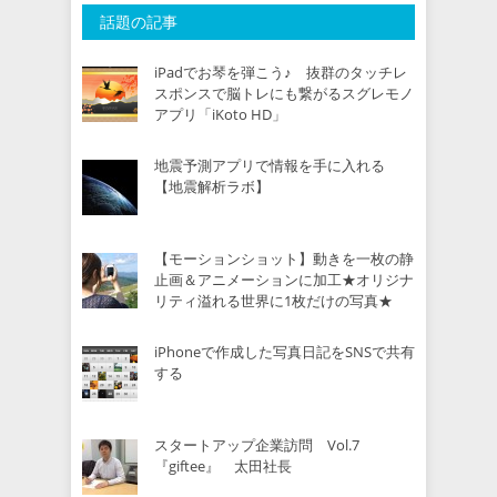
話題の記事
iPadでお琴を弾こう♪ 抜群のタッチレ
スポンスで脳トレにも繋がるスグレモノ
アプリ「iKoto HD」
地震予測アプリで情報を手に入れる
【地震解析ラボ】
【モーションショット】動きを一枚の静
止画＆アニメーションに加工★オリジナ
リティ溢れる世界に1枚だけの写真★
iPhoneで作成した写真日記をSNSで共有
する
スタートアップ企業訪問 Vol.7
『giftee』 太田社長