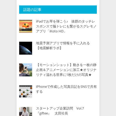
話題の記事
iPadでお琴を弾こう♪ 抜群のタッチレ
スポンスで脳トレにも繋がるスグレモノ
アプリ「iKoto HD」
地震予測アプリで情報を手に入れる
【地震解析ラボ】
【モーションショット】動きを一枚の静
止画＆アニメーションに加工★オリジナ
リティ溢れる世界に1枚だけの写真★
iPhoneで作成した写真日記をSNSで共有
する
スタートアップ企業訪問 Vol.7
『giftee』 太田社長