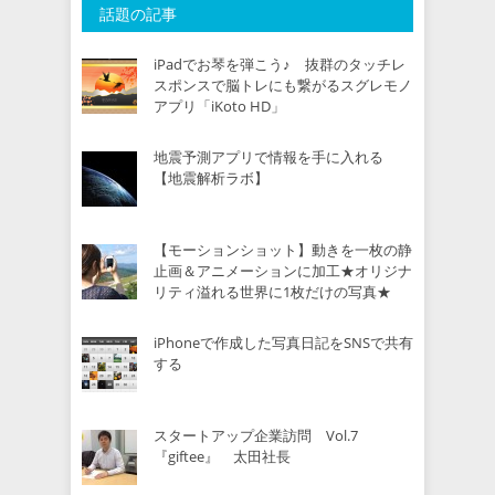
話題の記事
iPadでお琴を弾こう♪ 抜群のタッチレ
スポンスで脳トレにも繋がるスグレモノ
アプリ「iKoto HD」
地震予測アプリで情報を手に入れる
【地震解析ラボ】
【モーションショット】動きを一枚の静
止画＆アニメーションに加工★オリジナ
リティ溢れる世界に1枚だけの写真★
iPhoneで作成した写真日記をSNSで共有
する
スタートアップ企業訪問 Vol.7
『giftee』 太田社長