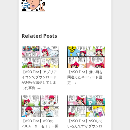
Related Posts
【ASO Tips】アプリア
【ASO Tips】狙い所を
イコンでダウンロード
間違えたキーワード設
→
が34%も減少してしま
定
→
った事例
【ASO Tips】ASOの
【ASO Tips】ASOして
PDCA ＆ セミナー開
いるんですがダウンロ