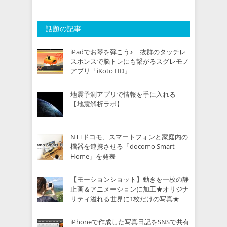
話題の記事
iPadでお琴を弾こう♪ 抜群のタッチレ
スポンスで脳トレにも繋がるスグレモノ
アプリ「iKoto HD」
地震予測アプリで情報を手に入れる
【地震解析ラボ】
NTTドコモ、スマートフォンと家庭内の
機器を連携させる「docomo Smart
Home」を発表
【モーションショット】動きを一枚の静
止画＆アニメーションに加工★オリジナ
リティ溢れる世界に1枚だけの写真★
iPhoneで作成した写真日記をSNSで共有