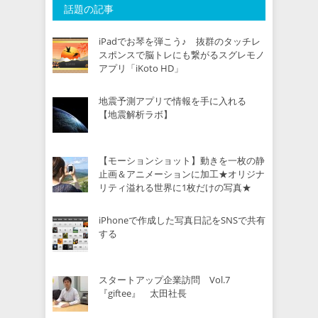
話題の記事
iPadでお琴を弾こう♪ 抜群のタッチレ
スポンスで脳トレにも繋がるスグレモノ
アプリ「iKoto HD」
地震予測アプリで情報を手に入れる
【地震解析ラボ】
【モーションショット】動きを一枚の静
止画＆アニメーションに加工★オリジナ
リティ溢れる世界に1枚だけの写真★
iPhoneで作成した写真日記をSNSで共有
する
スタートアップ企業訪問 Vol.7
『giftee』 太田社長