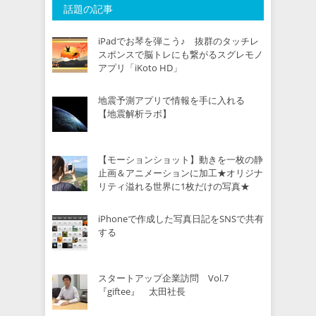
話題の記事
iPadでお琴を弾こう♪ 抜群のタッチレ
スポンスで脳トレにも繋がるスグレモノ
アプリ「iKoto HD」
地震予測アプリで情報を手に入れる
【地震解析ラボ】
【モーションショット】動きを一枚の静
止画＆アニメーションに加工★オリジナ
リティ溢れる世界に1枚だけの写真★
iPhoneで作成した写真日記をSNSで共有
する
スタートアップ企業訪問 Vol.7
『giftee』 太田社長