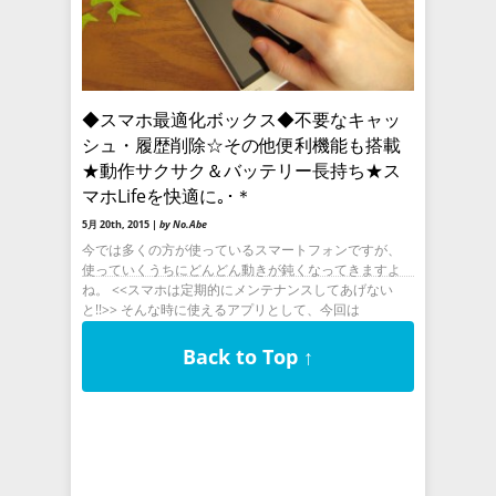
◆スマホ最適化ボックス◆不要なキャッ
シュ・履歴削除☆その他便利機能も搭載
★動作サクサク＆バッテリー長持ち★ス
マホLifeを快適に｡･＊
5月 20th, 2015 |
by No.Abe
今では多くの方が使っているスマートフォンですが、
使っていくうちにどんどん動きが鈍くなってきますよ
ね。 <<スマホは定期的にメンテナンスしてあげない
と!!>> そんな時に使えるアプリとして、今回は
Back to Top ↑