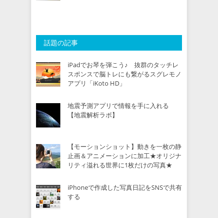
話題の記事
iPadでお琴を弾こう♪ 抜群のタッチレ
スポンスで脳トレにも繋がるスグレモノ
アプリ「iKoto HD」
地震予測アプリで情報を手に入れる
【地震解析ラボ】
【モーションショット】動きを一枚の静
止画＆アニメーションに加工★オリジナ
リティ溢れる世界に1枚だけの写真★
iPhoneで作成した写真日記をSNSで共有
する