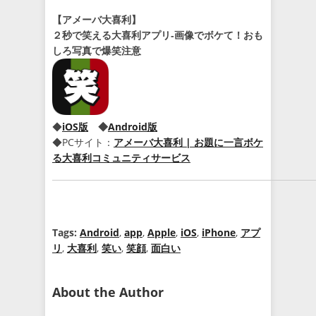
【アメーバ大喜利】
２秒で笑える大喜利アプリ‐画像でボケて！おも
しろ写真で爆笑注意
◆
iOS版
◆
Android版
◆PCサイト：
アメーバ大喜利 | お題に一言ボケ
る大喜利コミュニティサービス
Tags:
Android
,
app
,
Apple
,
iOS
,
iPhone
,
アプ
リ
,
大喜利
,
笑い
,
笑顔
,
面白い
About the Author