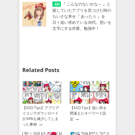
『 こんなのないかな～ 』と
.AH
探していたアプリを見つけた時の
ちいさな幸せ『 あった☆ 』を
日々追い求めている30代。想いを
文字にする作業、勉強中！
Related Posts
【ASO Tips】アプリア
【ASO Tips】狙い所を
イコンでダウンロード
間違えたキーワード設
→
が34%も減少してしま
定
→
った事例