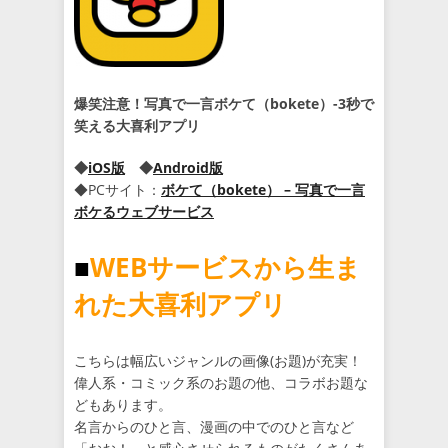
爆笑注意！写真で一言ボケて（bokete）-3秒で
笑える大喜利アプリ
◆
iOS版
◆
Android版
◆PCサイト：
ボケて（bokete） – 写真で一言
ボケるウェブサービス
■
WEBサービスから生ま
れた大喜利アプリ
こちらは幅広いジャンルの画像(お題)が充実！
偉人系・コミック系のお題の他、コラボお題な
どもあります。
名言からのひと言、漫画の中でのひと言など