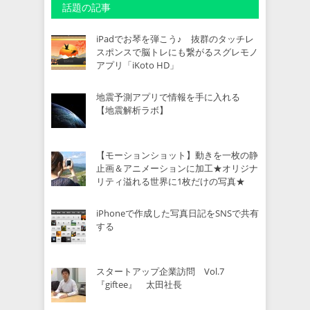
話題の記事
iPadでお琴を弾こう♪ 抜群のタッチレ
スポンスで脳トレにも繋がるスグレモノ
アプリ「iKoto HD」
地震予測アプリで情報を手に入れる
【地震解析ラボ】
【モーションショット】動きを一枚の静
止画＆アニメーションに加工★オリジナ
リティ溢れる世界に1枚だけの写真★
iPhoneで作成した写真日記をSNSで共有
する
スタートアップ企業訪問 Vol.7
『giftee』 太田社長