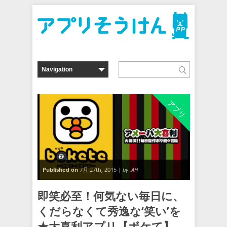
アプリ
Published on
7月 27th, 2015 |
by .AH
即笑必至！何気ない毎日に、
くだらなくて秀逸な‘笑い’を
★大喜利アプリ【ボケて】